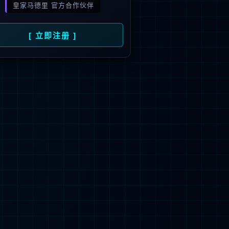
能系列
全球U选系列