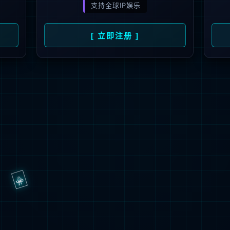
ake游戏官网入口极简系列
Stake游戏官网入口功
<
1
>