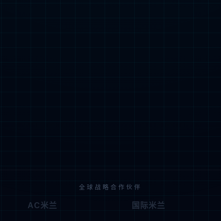
空间展
招商加
新闻资
人才招
联系
示
盟
讯
聘
们
案例展示
加盟优势
媒体报道
联系方
合作伙伴
加盟流程
新闻报道
在线留
加盟申请
ll rights reserved.