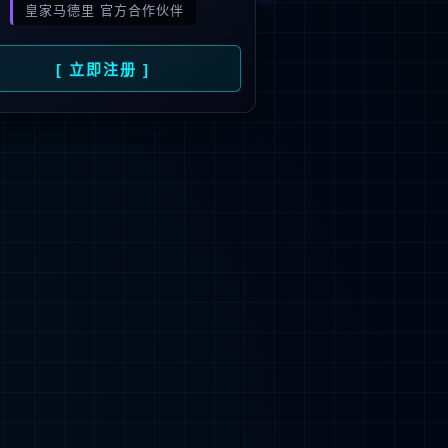
计理念与市场策略。